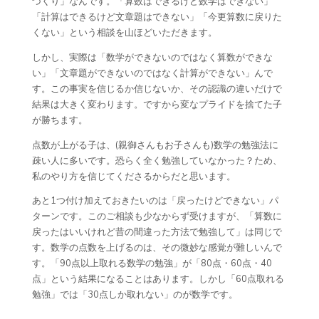
づくり」なんです。「算数はできるけど数学はできない」
「計算はできるけど文章題はできない」「今更算数に戻りた
くない」という相談を山ほどいただきます。
しかし、実際は「数学ができないのではなく算数ができな
い」「文章題ができないのではなく計算ができない」んで
す。この事実を信じるか信じないか、その認識の違いだけで
結果は大きく変わります。ですから変なプライドを捨てた子
が勝ちます。
点数が上がる子は、(親御さんもお子さんも)数学の勉強法に
疎い人に多いです。恐らく全く勉強していなかった？ため、
私のやり方を信じてくださるからだと思います。
あと1つ付け加えておきたいのは「戻ったけどできない」パ
ターンです。このご相談も少なからず受けますが、「算数に
戻ったはいいけれど昔の間違った方法で勉強して」は同じで
す。数学の点数を上げるのは、その微妙な感覚が難しいんで
す。「90点以上取れる数学の勉強」が「80点・60点・40
点」という結果になることはあります。しかし「60点取れる
勉強」では「30点しか取れない」のが数学です。