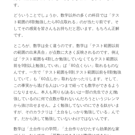
す。
どういうことでしょうか。数学以外の多くの科目では「テス
ト範囲の8割勉強したら80点取れる」のが当たり前です。そ
してその感覚を皆さんもお持ちだと思います。もちろん正解
です。
ところが、数学は全く違うのです。数学は「テスト範囲以前
の範囲の出来具合」が点数に大きく反映されるのです。例え
ば「テスト範囲を4割しか勉強していなくてもテスト範囲以
前を9割以上勉強していれ」ば「80点くらい」取れるものな
んです。一方で「テスト範囲を8割,テスト範囲以前を8割勉強
していて」も「60点しか」取れなかったりします。そして、
この事実から逃げる人はいつまで経っても数学ができるよう
になりません。本人も周りも(あるいは一部の先生でさえ)勉
強しているのに何で点数が取れないんだろうというジレンマ
から抜け出せません。よく勉強してないのにできる奴がいま
すが、そのカラクリは「土台をしっかり勉強している」んで
す。だから決して勉強していないわけではないんです。
数学は「土台作りの学問」「土台作りがひたすら効果的な家