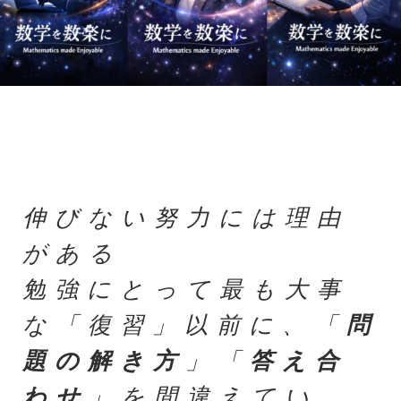
伸びない努力には理由
がある
勉強にとって最も大事
な「復習」以前に、「
問
題の解き方
」「
答え合
わせ
」を間違えてい