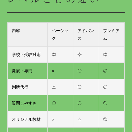
レベルごとの違い
内容
ベーシッ
アドバン
プレミア
ク
ス
ム
学校・受験対応
◎
◎
◎
発展・専門
×
〇
◎
判断代行
△
〇
◎
質問しやすさ
〇
〇
◎
オリジナル教材
×
△
◎