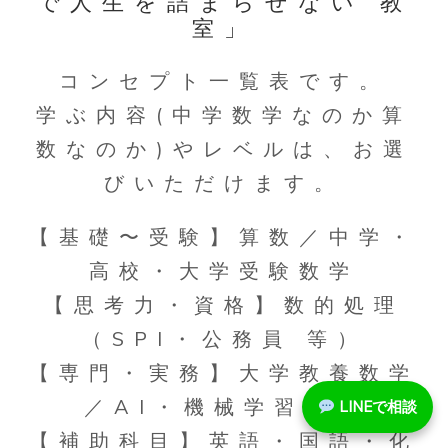
で人生を詰まらせない”教
室」
コンセプト一覧表です。
学ぶ内容(中学数学なのか算
数なのか)やレベルは、お選
びいただけます。
【基礎〜受験】算数／中学・
高校・大学受験数学
【思考力・資格】数的処理
（SPI・公務員 等）
【専門・実務】大学教養数学
／AI・機械学習数学
LINEで相談
【補助科目】英語・国語・化