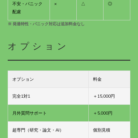
不安・パニック
×
△
◎
配慮
※ 発達特性・パニック対応は追加料金なし
オプション
オプション
料金
完全1対1
＋15,000円
月外質問サポート
＋5,000円
超専門（研究・論文・AI）
個別見積