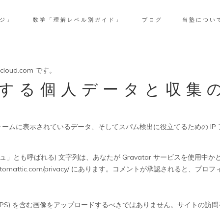
ジ」
数学「理解レベル別ガイド」
ブログ
当塾につい
cloud.com です。
する個人データと収集
ームに表示されているデータ、そしてスパム検出に役立てるための IP
」とも呼ばれる) 文字列は、あなたが Gravatar サービスを使用
utomattic.com/privacy/ にあります。コメントが承認される
F GPS) を含む画像をアップロードするべきではありません。サイトの